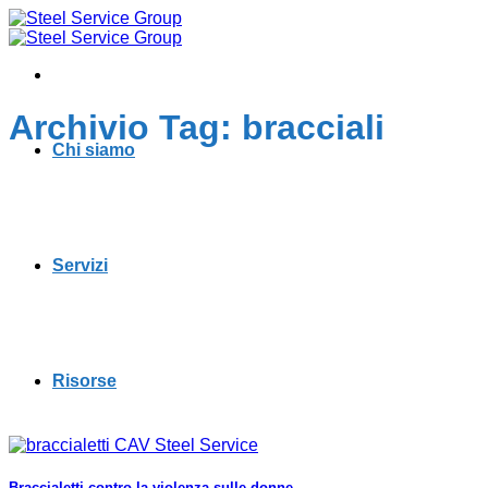
Salta
ai
contenuti
Archivio Tag:
bracciali
Chi siamo
Servizi
Risorse
Braccialetti contro la violenza sulle donne